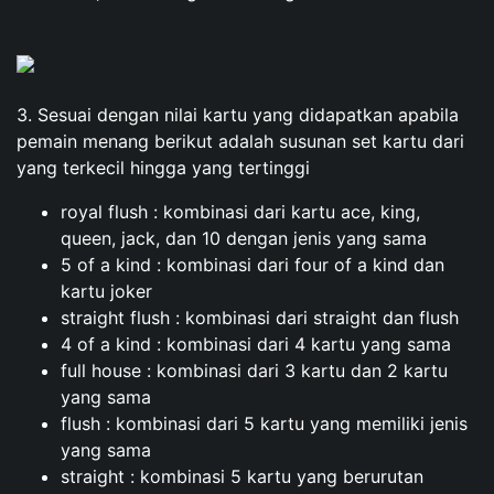
3. Sesuai dengan nilai kartu yang didapatkan apabila
pemain menang berikut adalah susunan set kartu dari
yang terkecil hingga yang tertinggi
royal flush : kombinasi dari kartu ace, king,
queen, jack, dan 10 dengan jenis yang sama
5 of a kind : kombinasi dari four of a kind dan
kartu joker
straight flush : kombinasi dari straight dan flush
4 of a kind : kombinasi dari 4 kartu yang sama
full house : kombinasi dari 3 kartu dan 2 kartu
yang sama
flush : kombinasi dari 5 kartu yang memiliki jenis
yang sama
straight : kombinasi 5 kartu yang berurutan