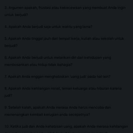
3. Argumen apakah, frustasi atau kekecewaan yang membuat Anda ingin
untuk berjudi?
4. Apakah Anda berjudi saja untuk waktu yang lama?
5. Apakah Anda tinggal jauh dari tempat kerja, kuliah atau sekolah untuk
berjudi?
6. Apakah Anda berjudi untuk melarikan diri dari kehidupan yang
membosankan atau hidup tidak bahagia?
7. Apakah Anda enggan menghabiskan 'uang judi' pada hal lain?
8. Apakah Anda kehilangan minat, teman keluarga atau hiburan karena
judi?
9. Setelah kalah, apakah Anda merasa Anda harus mencoba dan
memenangkan kembali kerugian anda secepatnya?
10. Ketika judi dan Anda kehabisan uang, apakah Anda merasa kehilangan