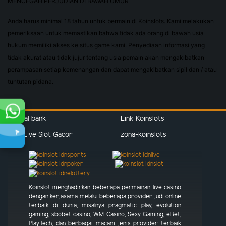
MENCEGAH PERJUDIAN DI BAWAH UMUR
Anda harus minimal 18 tahun untuk bermain di Koinslots. Kami melakukan
pemeriksaan untuk memastikan bahwa tidak ada orang di bawah usia
hukum memiliki akses ke situs game kami. Penyediaan informasi yang
tidak akurat atau tidak jujur tentang usia pemain akan mengakibatkan
perampasan setiap kemenangan dan dapat mengakibatkan sipil dan / atau
tuntutan pidana.
Jadwal bank
Link Koinslots
RTP Live Slot Gacor
zona-koinslots
Koinslot menghadirkan beberapa permainan live casino
dengan kerjasama melalui beberapa provider judi online
terbaik di dunia, misalnya pragmatic play, evolution
gaming, sbobet casino, WM Casino, Sexy Gaming, eBet,
PlayTech, dan berbagai macam jenis provider terbaik